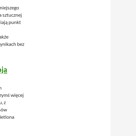
niejszego
 sztucznej
niają punkt
akże
wynikach bez
oja
m
czymś więcej
, z
isów
ietlona