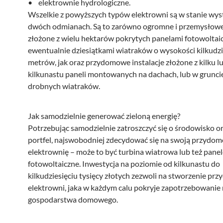
• elektrownie hydrologiczne.
Wszelkie z powyższych typów elektrowni są w stanie wy
dwóch odmianach. Są to zarówno ogromne i przemysłowe 
złożone z wielu hektarów pokrytych panelami fotowoltaic
ewentualnie dziesiątkami wiatraków o wysokości kilkudzi
metrów, jak oraz przydomowe instalacje złożone z kilku lu
kilkunastu paneli montowanych na dachach, lub w grunci
drobnych wiatraków.
Jak samodzielnie generować zieloną energię?
Potrzebując samodzielnie zatroszczyć się o środowisko o
portfel, najswobodniej zdecydować się na swoją przydo
elektrownię – może to być turbina wiatrowa lub też panel
fotowoltaiczne. Inwestycja na poziomie od kilkunastu do
kilkudziesięciu tysięcy złotych zezwoli na stworzenie pr
elektrowni, jaka w każdym calu pokryje zapotrzebowani
gospodarstwa domowego.