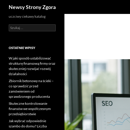
Szukaj
Newsy Strony Zgora
uczciwy ciekawy katalog
Szukaj:
OSTATNIE WPISY
W jaki sposób ustabilizować
strukturę finansową firmy oraz
skuteczniej rozwijać rozwój
działalności
Zbiornik betonowy na ścieki –
co sprawdzić przed
zamówieniem od
sprawdzonego producenta
Skuteczne kontrolowanie
finansów we współczesnym
przedsiębiorstwie
Jak wybrać odpowiednie
szambo do domu? Liczba