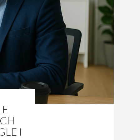
LE
YCH
LE I