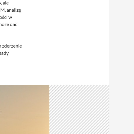
, ale
M, analizę
ości w
może dać
 zderzenie
asady