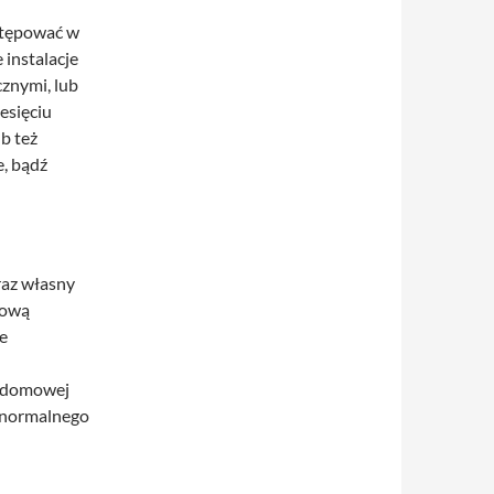
stępować w
instalacje
znymi, lub
esięciu
b też
e, bądź
raz własny
mową
e
zydomowej
e normalnego