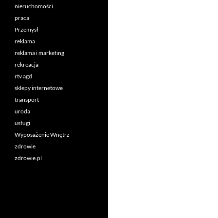
nieruchomości
praca
Przemysł
reklama
reklama i marketing
rekreacja
rtv agd
sklepy internetowe
transport
uroda
usługi
Wyposażenie Wnętrz
zdrowie
zdrowie.pl