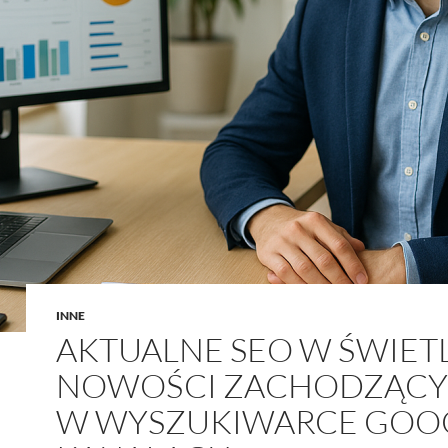
INNE
AKTUALNE SEO W ŚWIET
NOWOŚCI ZACHODZĄC
W WYSZUKIWARCE GOOG