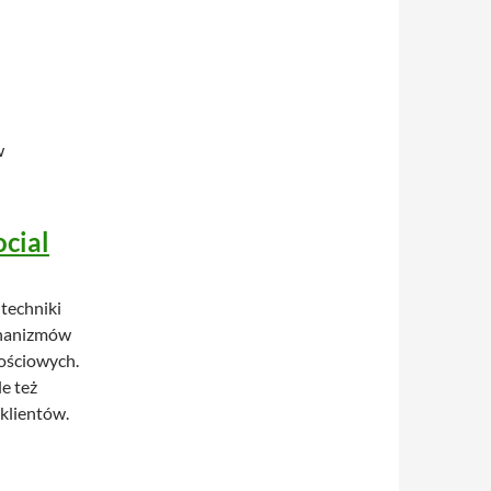
w
ocial
techniki
echanizmów
ościowych.
e też
klientów.