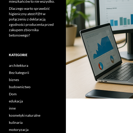
mieszkańców to nie wszystko.
Dlaczego warto sprawdzić
higieniczny atest PZH w
połączeniu z deklaracją
zgodności producenta przed
zakupem zbiornika
betonowego?
KATEGORIE
architektura
Bez kategorii
biznes
budownictwo
Dom
edukacja
inne
kosmetyki naturalne
kulinaria
motoryzacja