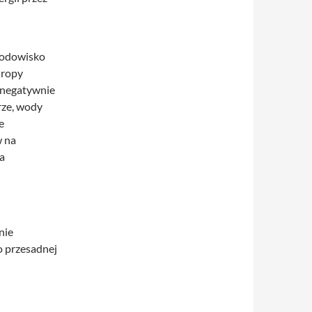
rodowisko
 ropy
o negatywnie
rze, wody
e
w na
na
nie
o przesadnej