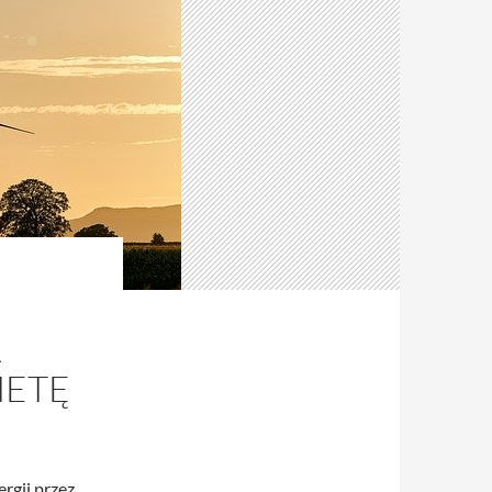
A
NETĘ
rgii przez