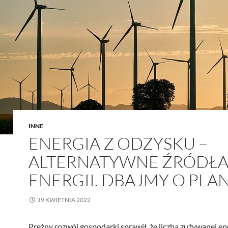
INNE
ENERGIA Z ODZYSKU –
ALTERNATYWNE ŹRÓDŁ
ENERGII. DBAJMY O PLA
19 KWIETNIA 2022
Prężny rozwój gospodarki sprawił, że liczba zużywanej ene