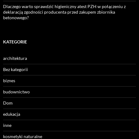
Dlaczego warto sprawdzić higieniczny atest PZH w połączeniu z
deklaracją zgodności producenta przed zakupem zbiornika
betonowego?
KATEGORIE
architektura
Bez kategorii
biznes
budownictwo
Dom
edukacja
inne
kosmetyki naturalne