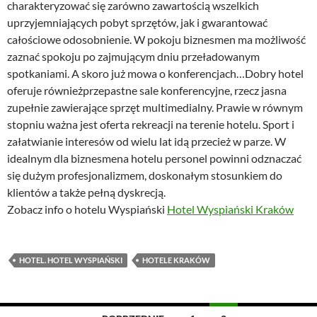
charakteryzować się zarówno zawartością wszelkich
uprzyjemniających pobyt sprzętów, jak i gwarantować
całościowe odosobnienie. W pokoju biznesmen ma możliwość
zaznać spokoju po zajmującym dniu przeładowanym
spotkaniami. A skoro już mowa o konferencjach…Dobry hotel
oferuje równieżprzepastne sale konferencyjne, rzecz jasna
zupełnie zawierające sprzęt multimedialny. Prawie w równym
stopniu ważna jest oferta rekreacji na terenie hotelu. Sport i
załatwianie interesów od wielu lat idą przecież w parze. W
idealnym dla biznesmena hotelu personel powinni odznaczać
się dużym profesjonalizmem, doskonałym stosunkiem do
klientów a także pełną dyskrecją.
Zobacz info o hotelu Wyspiański
Hotel Wyspiański Kraków
HOTEL. HOTEL WYSPIAŃSKI
HOTELE KRAKÓW