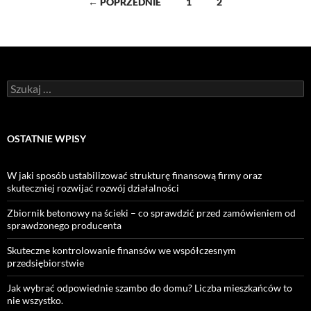
Nawigacja
← POPRZEDNIE
1
2
po
wpisach
Szukaj:
OSTATNIE WPISY
W jaki sposób ustabilizować strukturę finansową firmy oraz
skuteczniej rozwijać rozwój działalności
Zbiornik betonowy na ścieki – co sprawdzić przed zamówieniem od
sprawdzonego producenta
Skuteczne kontrolowanie finansów we współczesnym
przedsiębiorstwie
Jak wybrać odpowiednie szambo do domu? Liczba mieszkańców to
nie wszystko.