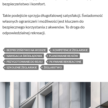
bezpieczeństwo i komfort.
Takie podejście sprzyja długofalowej satysfakcji. Świadomość
własnych ograniczeń i możliwości jest kluczem do
bezpiecznego korzystania z akwenów. To droga do
odpowiedzialnej rekreacji.
BEZPIECZEŃSTWO NA WODZIE
KOMPETENCJE ŻEGLARSKIE
NAWIGACJA ŚRÓDLĄDOWA
PLANOWANIE REJSÓW
PRZYGOTOWANIE DO REJSU
PŁYWANIE REKREACYJNE
SZKOLENIE ŻEGLARSKIE
ŻEGLARSTWO