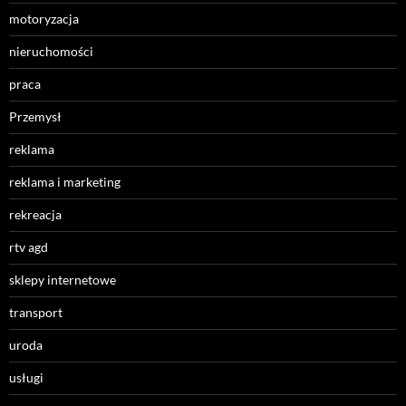
motoryzacja
nieruchomości
praca
Przemysł
reklama
reklama i marketing
rekreacja
rtv agd
sklepy internetowe
transport
uroda
usługi