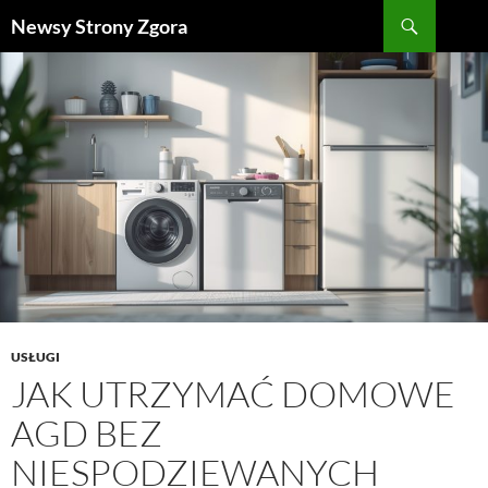
Szukaj
Newsy Strony Zgora
PRZEJDŹ
DO
TREŚCI
USŁUGI
JAK UTRZYMAĆ DOMOWE
AGD BEZ
NIESPODZIEWANYCH