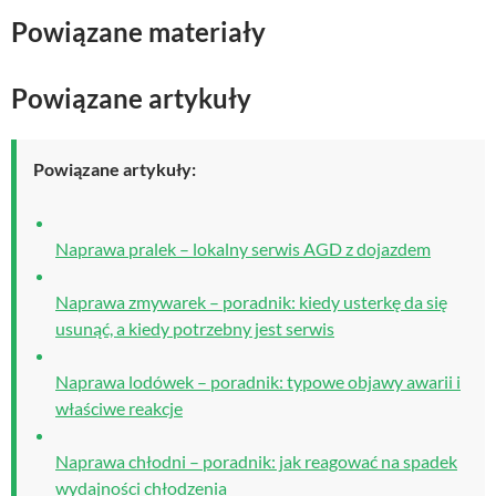
Powiązane materiały
Powiązane artykuły
Powiązane artykuły:
Naprawa pralek – lokalny serwis AGD z dojazdem
Naprawa zmywarek – poradnik: kiedy usterkę da się
usunąć, a kiedy potrzebny jest serwis
Naprawa lodówek – poradnik: typowe objawy awarii i
właściwe reakcje
Naprawa chłodni – poradnik: jak reagować na spadek
wydajności chłodzenia