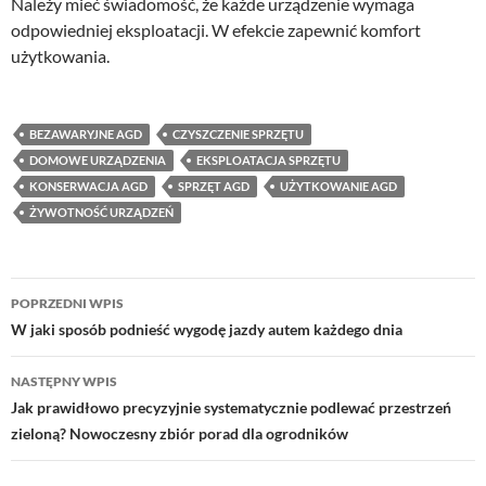
Należy mieć świadomość, że każde urządzenie wymaga
odpowiedniej eksploatacji. W efekcie zapewnić komfort
użytkowania.
BEZAWARYJNE AGD
CZYSZCZENIE SPRZĘTU
DOMOWE URZĄDZENIA
EKSPLOATACJA SPRZĘTU
KONSERWACJA AGD
SPRZĘT AGD
UŻYTKOWANIE AGD
ŻYWOTNOŚĆ URZĄDZEŃ
Nawigacja
POPRZEDNI WPIS
wpisu
W jaki sposób podnieść wygodę jazdy autem każdego dnia
NASTĘPNY WPIS
Jak prawidłowo precyzyjnie systematycznie podlewać przestrzeń
zieloną? Nowoczesny zbiór porad dla ogrodników