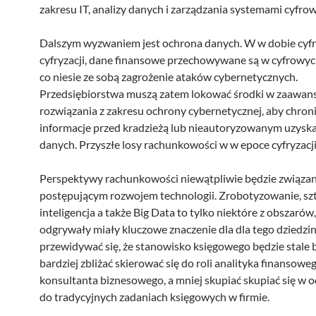
zakresu IT, analizy danych i zarządzania systemami cyfro
Dalszym wyzwaniem jest ochrona danych. W w dobie cyf
cyfryzacji, dane finansowe przechowywane są w cyfrowy
co niesie ze sobą zagrożenie ataków cybernetycznych.
Przedsiębiorstwa muszą zatem lokować środki w zaawa
rozwiązania z zakresu ochrony cybernetycznej, aby chron
informacje przed kradzieżą lub nieautoryzowanym uzysk
danych. Przyszłe losy rachunkowości w w epoce cyfryzacj
Perspektywy rachunkowości niewątpliwie będzie związan
postępującym rozwojem technologii. Zrobotyzowanie, sz
inteligencja a także Big Data to tylko niektóre z obszarów
odgrywały miały kluczowe znaczenie dla dla tego dziedz
przewidywać się, że stanowisko księgowego będzie stale b
bardziej zbliżać skierować się do roli analityka finansoweg
konsultanta biznesowego, a mniej skupiać skupiać się w o
do tradycyjnych zadaniach księgowych w firmie.