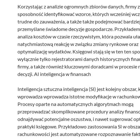
Korzystając z analizie ogromnych zbiorów danych, firmy 
sposobność identyfikować wzorce, których wcześniej wcz
trudne do zauważenia, a także także podejmować bardzie
przemyślane świadome decyzje gospodarcze. Przykładem
analiza kosztów w czasie rzeczywistym, która pozwala uł
natychmiastową reakcję w związku zmiany rynkowe oraz
optymalizację wydatków. Księgowi stają się w ten ten spo
wyłącznie tylko rejestratorami danych historycznych fin
firmy, a także również kluczowymi doradcami w procesie 
decyzji. AI inteligencja w finansach
Inteligencja sztuczna inteligencja (SI) jest kolejny obszar, 
wprowadza wprowadza istotne modyfikacje w rachunkow
Procesy oparte na automatycznych algorytmach mogą
przeprowadzać skomplikowane procedury analizy finans
odnajdywać potencjalne oszustwa, i nawet sugerować o
praktyki księgowe. Przykładowo zastosowania SI w obsza
rachunkowości jest automatyzowane rozpoznawanie fakt