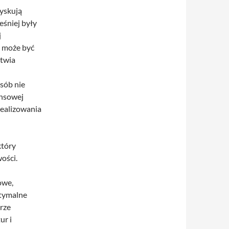
zyskują
eśniej były
j
 może być
atwia
sób nie
ansowej
realizowania
który
ości.
owe,
ptymalne
rze
ur i