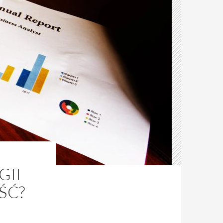
GII
ŚĆ?