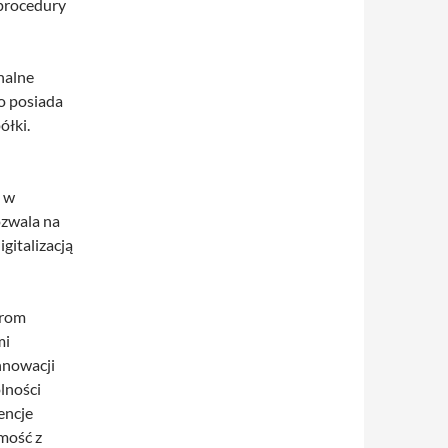
 procedury
nalne
o posiada
ółki.
ą w
ozwala na
gitalizacją
grom
mi
nnowacji
lności
encje
mość z