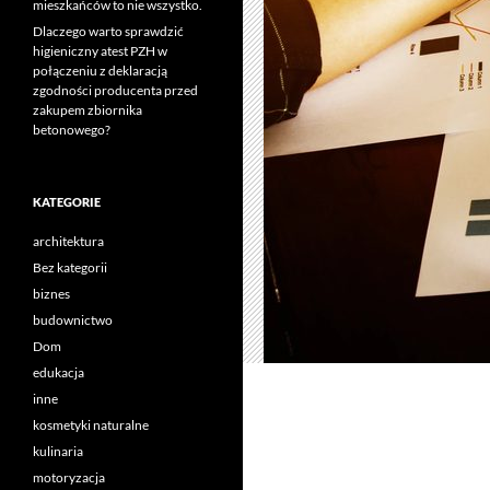
mieszkańców to nie wszystko.
Dlaczego warto sprawdzić
higieniczny atest PZH w
połączeniu z deklaracją
zgodności producenta przed
zakupem zbiornika
betonowego?
KATEGORIE
architektura
Bez kategorii
biznes
budownictwo
Dom
edukacja
inne
kosmetyki naturalne
kulinaria
motoryzacja