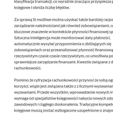
klasyfikacja transakcji, co wyraźnie znacząco przyspiesza
księgowe i obniża liczbę błędów.
Za sprawą SI możliwe można uzyskać także bardziej racjo
zarządzanie należnościami jak również zobowiązaniami, c
kluczowe znaczenie w kontekście płynności finansowej sp
Sztuczna inteligencja może monitorować daty płatności,
automatycznie wysyłać przypomnienia o zbliżających się
zobowiązaniach oraz przeanalizować płynność finansow
rzeczywistym czasie czasie rzeczywistym, co umożliwia p
sprawniejsze zarządzanie finansami. Kwestie związane z di
rachunkowości.
Pomimo że cyfryzacja rachunkowości przynosi ze sobą o
korzyści, wiąże jest związana także z z licznymi wyzwania
wyzwaniami. Przede wszystkim, wprowadzenie nowych i
wymaga od specjalistów księgowości nabycia nowych zdo
zawodowych i ciągłego doskonalenia. Tradycyjne kompet
księgowe muszą zostać wzbogacone uzupełnione o znajo