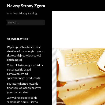
Szukaj
Newsy Strony Zgora
uczciwy ciekawy katalog
Szukaj:
OSTATNIE WPISY
W jaki sposób ustabilizować
strukturę finansową firmy oraz
skuteczniej rozwijać rozwój
działalności
Zbiornik betonowy na ścieki –
co sprawdzić przed
zamówieniem od
sprawdzonego producenta
Skuteczne kontrolowanie
finansów we współczesnym
przedsiębiorstwie
Jak wybrać odpowiednie
szambo do domu? Liczba