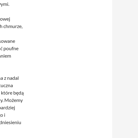
wymi.
rowej
ch chmurze,
nsowane
ić poufne
aniem
i
a z nadal
tuczna
, które będą
iny. Możemy
ardziej
o i
dniesieniu