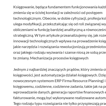
Księgowanie, będąca fundamentem funkcjonowania każde
zmienia się w ścisłej korelacji w zależności od postępem
technologicznym. Obecnie, w dobie cyfryzacji, profesja k
ulega modyfikacji, przekształcając się od roli związanej wy
obliczeniami w funkcję bardziej analityczną a równocześn
strategiczną. W tym artykule przeanalizujemy się, jak roz
innowacji technologicznych wpływa na prowadzenie księ
jakie narzędzia i rozwiązania rewolucjonizują przedmiot
oraz jakiego rodzaju wyzwania i szanse niosą ze sobą pr
te zmiany. Mechanizacja procesów księgowych
Jednym z najbardziej znaczących prądów, który zmienia o
księgowości, jest automatyzacja działań księgowych. Dzię
nowoczesnym systemom ERP Firma Resource Planning) i a
księgowemu, codzienne, codzienne zadania, takie jak na p
wprowadzanie danych, generacja raportów finansowych 
fakturowanie, mogą być wykonywane realizowane automa
Tego rodzaju typu rozwiązania nie tylko przyspieszają prac