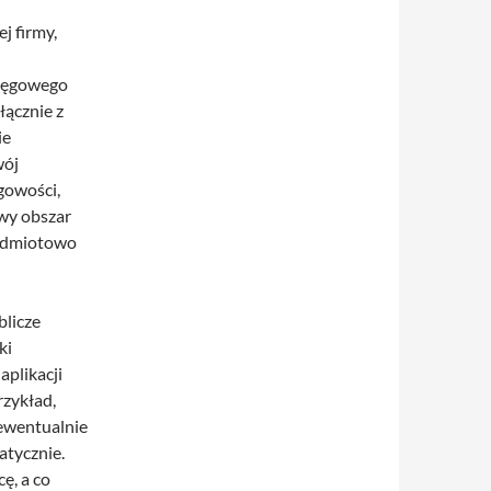
j firmy,
sięgowego
łącznie z
ie
wój
gowości,
owy obszar
zedmiotowo
blicze
ki
plikacji
rzykład,
ewentualnie
tycznie.
ę, a co