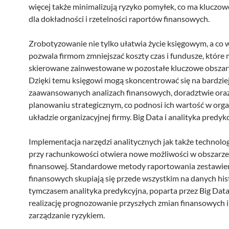
więcej także minimalizują ryzyko pomyłek, co ma kluczow
dla dokładności i rzetelności raportów finansowych.
Zrobotyzowanie nie tylko ułatwia życie księgowym, a co w
pozwala firmom zmniejszać koszty czas i fundusze, które
skierowane zainwestowane w pozostałe kluczowe obszary
Dzięki temu księgowi mogą skoncentrować się na bardzie
zaawansowanych analizach finansowych, doradztwie ora
planowaniu strategicznym, co podnosi ich wartość w org
układzie organizacyjnej firmy. Big Data i analityka predyk
Implementacja narzędzi analitycznych jak także technolog
przy rachunkowości otwiera nowe możliwości w obszarze
finansowej. Standardowe metody raportowania zestawie
finansowych skupiają się przede wszystkim na danych his
tymczasem analityka predykcyjna, poparta przez Big Data
realizację prognozowanie przyszłych zmian finansowych i
zarządzanie ryzykiem.