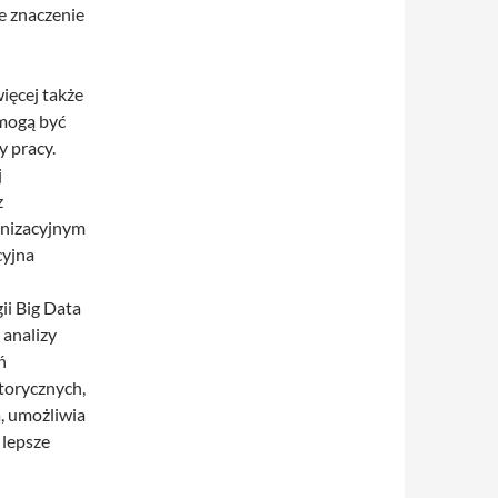
e znaczenie
ięcej także
 mogą być
 pracy.
j
z
anizacyjnym
cyjna
ii Big Data
 analizy
ń
torycznych,
, umożliwia
 lepsze