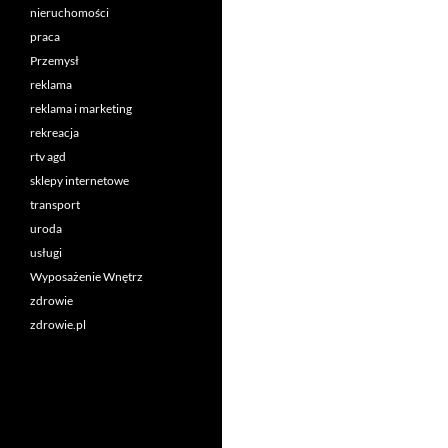
nieruchomości
praca
Przemysł
reklama
reklama i marketing
rekreacja
rtv agd
sklepy internetowe
transport
uroda
usługi
Wyposażenie Wnętrz
zdrowie
zdrowie.pl