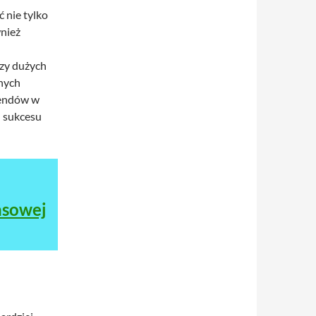
 nie tylko
wnież
izy dużych
nych
rendów w
h sukcesu
nsowej