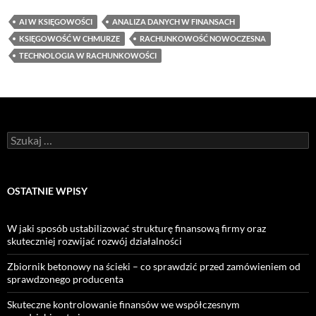
AI W KSIĘGOWOŚCI
ANALIZA DANYCH W FINANSACH
KSIĘGOWOŚĆ W CHMURZE
RACHUNKOWOŚĆ NOWOCZESNA
TECHNOLOGIA W RACHUNKOWOŚCI
Szukaj:
OSTATNIE WPISY
W jaki sposób ustabilizować strukturę finansową firmy oraz
skuteczniej rozwijać rozwój działalności
Zbiornik betonowy na ścieki – co sprawdzić przed zamówieniem od
sprawdzonego producenta
Skuteczne kontrolowanie finansów we współczesnym