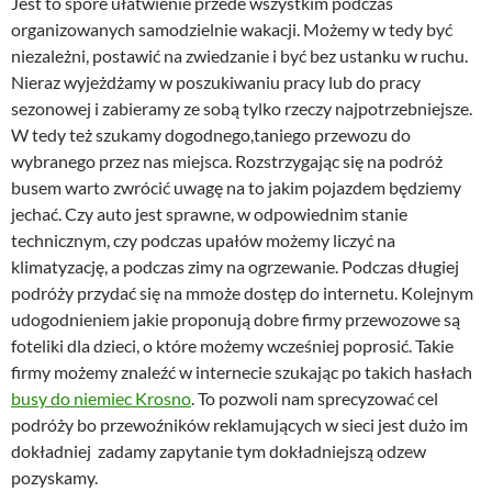
Jest to spore ułatwienie przede wszystkim podczas
organizowanych samodzielnie wakacji. Możemy w tedy być
niezależni, postawić na zwiedzanie i być bez ustanku w ruchu.
Nieraz wyjeżdżamy w poszukiwaniu pracy lub do pracy
sezonowej i zabieramy ze sobą tylko rzeczy najpotrzebniejsze.
W tedy też szukamy dogodnego,taniego przewozu do
wybranego przez nas miejsca. Rozstrzygając się na podróż
busem warto zwrócić uwagę na to jakim pojazdem będziemy
jechać. Czy auto jest sprawne, w odpowiednim stanie
technicznym, czy podczas upałów możemy liczyć na
klimatyzację, a podczas zimy na ogrzewanie. Podczas długiej
podróży przydać się na mmoże dostęp do internetu. Kolejnym
udogodnieniem jakie proponują dobre firmy przewozowe są
foteliki dla dzieci, o które możemy wcześniej poprosić. Takie
firmy możemy znaleźć w internecie szukając po takich hasłach
busy do niemiec Krosno
. To pozwoli nam sprecyzować cel
podróży bo przewoźników reklamujących w sieci jest dużo im
dokładniej zadamy zapytanie tym dokładniejszą odzew
pozyskamy.