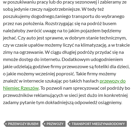
w poszukiwaniu pracy lub do pracy sezonowej i zabieramy ze
sobą jedynie rzeczy najpotrzebniejsze. W tedy też
poszukujemy dogodnego,taniego transportu do wybranego
przez nas położenia. Rozstrzygając się na podróż busem
należałoby zwrócić uwagę na to jakim pojazdem będziemy
jechać. Czy auto jest sprawne, w dobrym stanie technicznym,
czy w czasie upałów możemy liczyć na klimatyzację, a w trakcie
zimy na ogrzewanie. W ciągu długiej podróży przydać się na
mmoże dostęp do internetu. Dodatkowym udogodnieniem
jakie udzielają godziwe firmy przewozowe są foteliki dla dzieci,
o jakie możemy wcześniej poprosić. Takie firmy możemy
znaleźć w internecie szukając po takich hasłach
przewozy do
Niemiec Rzeszów
. To pozwoli nam sprecyzować cel podróży bo
przewoźników reklamujących w sieci jest dużo im konkretniej
zadamy pytanie tym dokładniejszą odpowiedź osiągniemy.
PRZEWOZY BUSEM
PRZWOZY
TRANSPORT MIEDZYNARODOWY