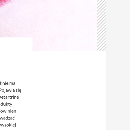
ż nie ma
Pojawia się
Detartrine
odukty
powinien
owadzać
wysokiej