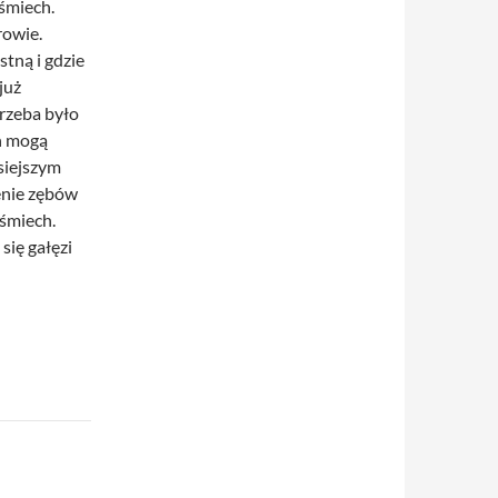
śmiech.
rowie.
tną i gdzie
już
trzeba było
ch mogą
siejszym
enie zębów
uśmiech.
się gałęzi