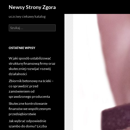
Szukaj
Newsy Strony Zgora
uczciwy ciekawy katalog
Szukaj:
OSTATNIE WPISY
W jaki sposób ustabilizować
strukturę finansową firmy oraz
skuteczniej rozwijać rozwój
działalności
Zbiornik betonowy na ścieki –
co sprawdzić przed
zamówieniem od
sprawdzonego producenta
Skuteczne kontrolowanie
finansów we współczesnym
przedsiębiorstwie
Jak wybrać odpowiednie
szambo do domu? Liczba