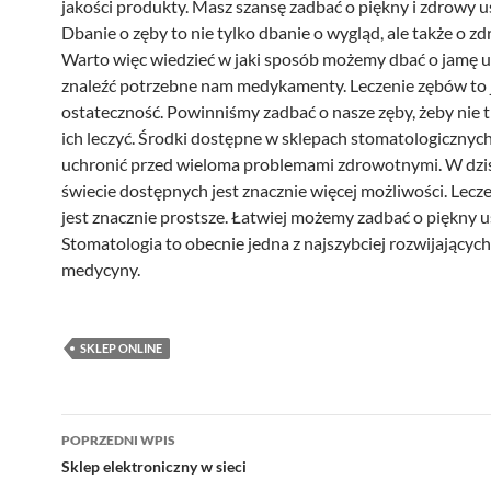
jakości produkty. Masz szansę zadbać o piękny i zdrowy u
Dbanie o zęby to nie tylko dbanie o wygląd, ale także o zd
Warto więc wiedzieć w jaki sposób możemy dbać o jamę us
znaleźć potrzebne nam medykamenty. Leczenie zębów to 
ostateczność. Powinniśmy zadbać o nasze zęby, żeby nie 
ich leczyć. Środki dostępne w sklepach stomatologiczny
uchronić przed wieloma problemami zdrowotnymi. W dzi
świecie dostępnych jest znacznie więcej możliwości. Lecz
jest znacznie prostsze. Łatwiej możemy zadbać o piękny 
Stomatologia to obecnie jedna z najszybciej rozwijających 
medycyny.
SKLEP ONLINE
Nawigacja
POPRZEDNI WPIS
wpisu
Sklep elektroniczny w sieci