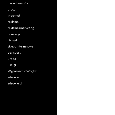
nieruchomości
praca
Przemysł
reklama
reklama i marketing
rekreacja
rtv agd
sklepy internetowe
transport
uroda
usługi
Wyposażenie Wnętrz
zdrowie
zdrowie.pl