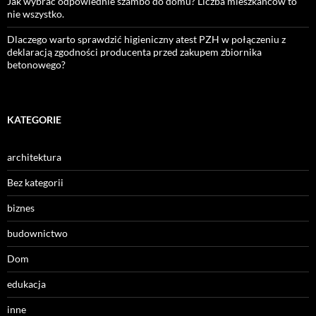
Jak wybrać odpowiednie szambo do domu? Liczba mieszkańców to
nie wszystko.
Dlaczego warto sprawdzić higieniczny atest PZH w połączeniu z
deklaracją zgodności producenta przed zakupem zbiornika
betonowego?
KATEGORIE
architektura
Bez kategorii
biznes
budownictwo
Dom
edukacja
inne