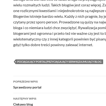
wielu rozmaitych ludzi. Takich blogów jest coraz więcej. Z
one rozlicznymi kwestiami i niejednokrotnie są najlepsze w
Blogerów istnieje bardzo wielu. Każdy z nich pragnie, by j
czytany przez sporo person. Prowadzone są quizy na naj
bloga i co niemiara ludzi chce zwyciężyć. Rywalizacja pom
blogerami jest ogromna i przeto też nie ważne czy jest to 
wielotematyczny czy z innej kategorii powinien być pisany
gdyż tylko dobre treści powinny zalewać internet.
POCIĄGAJĄCY PORTAL|PRZYCIĄGAJĄCY SERWIS|ZAJMUJĄCY BLOG
Nawigacja
POPRZEDNI WPIS
wpisu
Sprawdzony portal
NASTĘPNY WPIS
Ciekawy blog