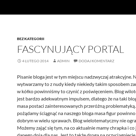
BEZ KATEGORII
FASCYNUJĄCY PORTAL
4 LUTEGO 2014
ADMIN
DODAJ KOMENTARZ
Pisanie bloga jest w tym miejscu nadzwyczaj atrakcyjne. N
wytwarzamy to z nudy kiedy niekiedy takim sposobem zar
w kółko powinniśmy to czynić z poświęceniem. Blog wilo
jest bardzo adekwatnym impulsem, dlatego że na taki bl
masa postaci zainteresowanych przeróżną problematyką. 
pożądamy ściągnąć na naszego bloga masa figur powinno 
dobrym w wielu sprawach. Blog wielotematyczny nie ogra
Możemy zająć się tym, na co aktualnie mamy chrapka i co 
danego dnia dla nas. Jest to także droga na przyciągnięci