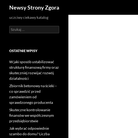
Szukaj
Newsy Strony Zgora
uczciwy ciekawy katalog
Szukaj:
OSTATNIE WPISY
W jaki sposób ustabilizować
strukturę finansową firmy oraz
skuteczniej rozwijać rozwój
działalności
Zbiornik betonowy na ścieki –
co sprawdzić przed
zamówieniem od
sprawdzonego producenta
Skuteczne kontrolowanie
finansów we współczesnym
przedsiębiorstwie
Jak wybrać odpowiednie
szambo do domu? Liczba