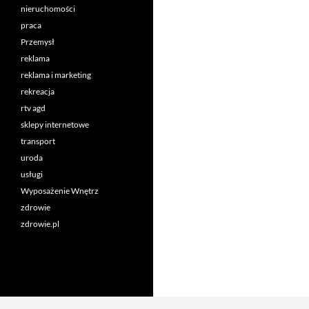
nieruchomości
praca
Przemysł
reklama
reklama i marketing
rekreacja
rtv agd
sklepy internetowe
transport
uroda
usługi
Wyposażenie Wnętrz
zdrowie
zdrowie.pl