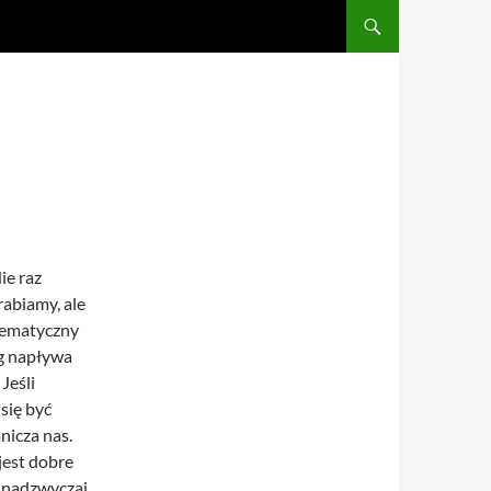
PRZEJDŹ DO TREŚCI
ie raz
abiamy, ale
tematyczny
og napływa
Jeśli
się być
nicza nas.
jest dobre
e nadzwyczaj