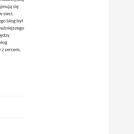
ajmują się
 sieci.
ego blog był
ważniejszego
iędzy
blog
 z sercem,