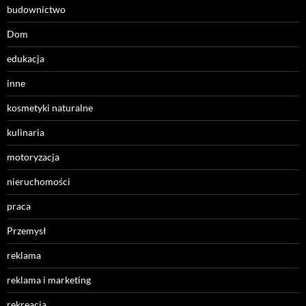
budownictwo
Dom
edukacja
inne
kosmetyki naturalne
kulinaria
motoryzacja
nieruchomości
praca
Przemysł
reklama
reklama i marketing
rekreacja