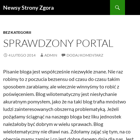
Szukaj
Newsy Strony Zgora
PRZEJDŹ
DO
TREŚCI
BEZ KATEGORII
SPRAWDZONY PORTAL
4 LUTEGO 2014
ADMIN
DODAJ KOMENTARZ
Pisanie bloga jest współcześnie niezwykle znane. Nie raz
robimy to z poczucia bezsensu od czasu do czasu takim
sposobem zarabiamy, ale wiecznie winnyśmy to robić z
poświęceniem. Blog wilotematyczny jest niesłychanie
akuratnym pomysłem, jako że na taki blog trafia mnóstwo
ludzi zainteresowanych obszerną problematyką. Jeżeli
pożądamy ściągnąć na naszego bloga bez liku jednostek
należałoby być dobrym w wielu sprawach. Blog
wielotematyczny nie dławi nas. Zdołamy zająć się tym, na co
obecnie mamy zamiar i co jest dobre danego dnia dla nas. Jest