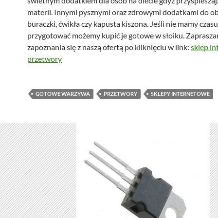
świetnym dodatkiem dla osób na diecie gdyż przyspiesza
materii. Innymi pysznymi oraz zdrowymi dodatkami do ob
buraczki, ćwikła czy kapusta kiszona. Jeśli nie mamy czasu
przygotować możemy kupić je gotowe w słoiku. Zaprasz
zapoznania się z naszą ofertą po kliknięciu w link:
sklep i
przetwory
GOTOWE WARZYWA
PRZETWORY
SKLEPY INTERNETOWE