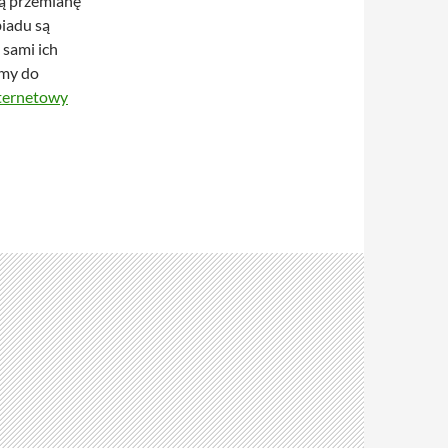
ją przemianę
iadu są
 sami ich
amy do
nternetowy