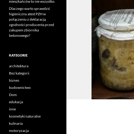
mieszkańców to nie wszystko.
Dlaczego warto sprawdzić
higieniczny atest PZH w
połączeniu z deklaracją
zgodności producenta przed
zakupem zbiornika
betonowego?
KATEGORIE
architektura
Bez kategorii
biznes
budownictwo
Dom
edukacja
inne
kosmetyki naturalne
kulinaria
motoryzacja