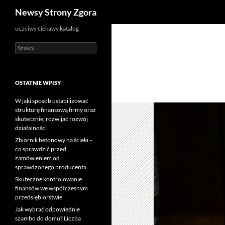
Szukaj
Newsy Strony Zgora
uczciwy ciekawy katalog
Szukaj:
OSTATNIE WPISY
W jaki sposób ustabilizować
strukturę finansową firmy oraz
skuteczniej rozwijać rozwój
działalności
Zbiornik betonowy na ścieki –
co sprawdzić przed
zamówieniem od
sprawdzonego producenta
Skuteczne kontrolowanie
finansów we współczesnym
przedsiębiorstwie
Jak wybrać odpowiednie
szambo do domu? Liczba