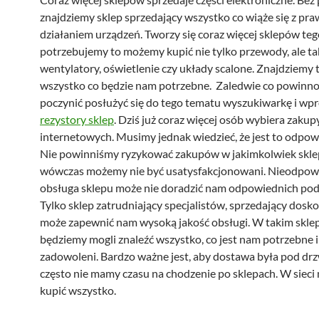
znajdziemy sklep sprzedający wszystko co wiąże się z p
działaniem urządzeń. Tworzy się coraz więcej sklepów tego
potrzebujemy to możemy kupić nie tylko przewody, ale ta
wentylatory, oświetlenie czy układy scalone. Znajdziemy
wszystko co będzie nam potrzebne. Zaledwie co powinno
poczynić posłużyć się do tego tematu wyszukiwarkę i wp
rezystory sklep
. Dziś już coraz więcej osób wybiera zakup
internetowych. Musimy jednak wiedzieć, że jest to odpowi
Nie powinniśmy ryzykować zakupów w jakimkolwiek sklep
wówczas możemy nie być usatysfakcjonowani. Nieodpow
obsługa sklepu może nie doradzić nam odpowiednich po
Tylko sklep zatrudniający specjalistów, sprzedający dosk
może zapewnić nam wysoką jakość obsługi. W takim skle
będziemy mogli znaleźć wszystko, co jest nam potrzebne 
zadowoleni. Bardzo ważne jest, aby dostawa była pod drz
często nie mamy czasu na chodzenie po sklepach. W siec
kupić wszystko.