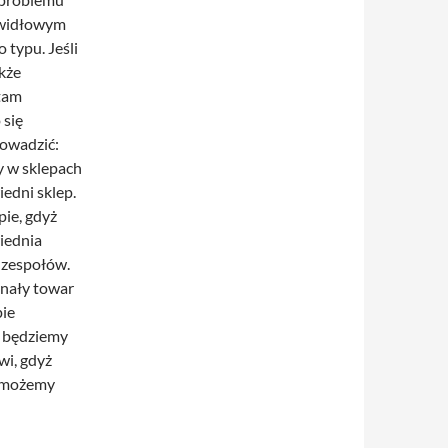
rawidłowym
 typu. Jeśli
kże
 tam
 się
rowadzić:
y w sklepach
edni sklep.
ie, gdyż
iednia
dzespołów.
onały towar
pie
i będziemy
wi, gdyż
i możemy