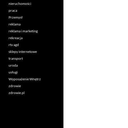
nieruchomości
praca
Przemysł
reklama
reklama i marketing
rekreacja
rtv agd
sklepy internetowe
transport
uroda
usługi
Wyposażenie Wnętrz
zdrowie
zdrowie.pl