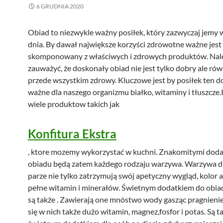
6 GRUDNIA 2020
Obiad to niezwykle ważny posiłek, który zazwyczaj jemy 
dnia. By dawał największe korzyści zdrowotne ważne jest 
skomponowany z właściwych i zdrowych produktów. Nal
zauważyć, że doskonały obiad nie jest tylko dobry ale równ
przede wszystkim zdrowy. Kluczowe jest by posiłek ten d
ważne dla naszego organizmu białko, witaminy i tłuszcze.I
wiele produktow takich jak
Konfitura Ekstra
, ktore mozemy wykorzystać w kuchni. Znakomitymi dod
obiadu będą zatem każdego rodzaju warzywa. Warzywa 
parze nie tylko zatrzymują swój apetyczny wygląd, kolor a
pełne witamin i minerałów. Świetnym dodatkiem do obi
są także . Zawierają one mnóstwo wody gasząc pragnienie
się w nich także dużo witamin, magnez,fosfor i potas. Są t