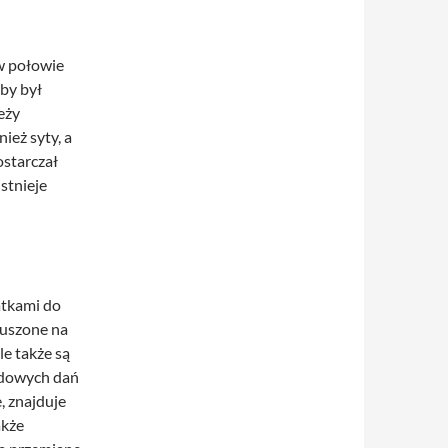
w połowie
by był
eży
ież syty, a
ostarczał
stnieje
atkami do
duszone na
le także są
adowych dań
, znajduje
akże