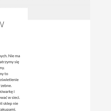
W
nych. Nie ma
atrzymy się
ny.
my to
oświetlenie
trzebne.
kiwarkę i
ować w sieci.
i sklep nie
zakupami.