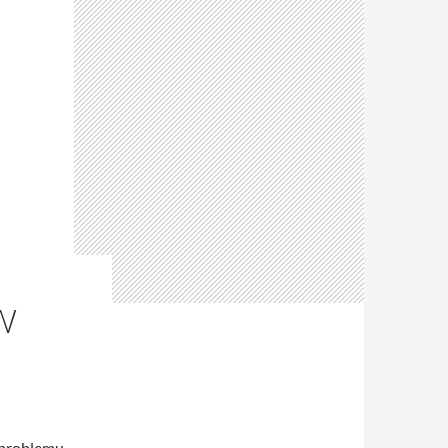
W
z problemu