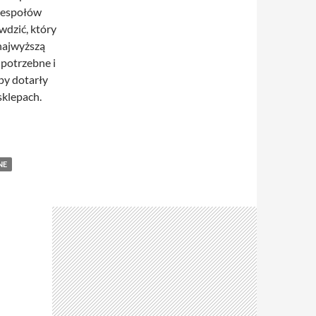
dzespołów
wdzić, który
najwyższą
 potrzebne i
py dotarły
sklepach.
NE